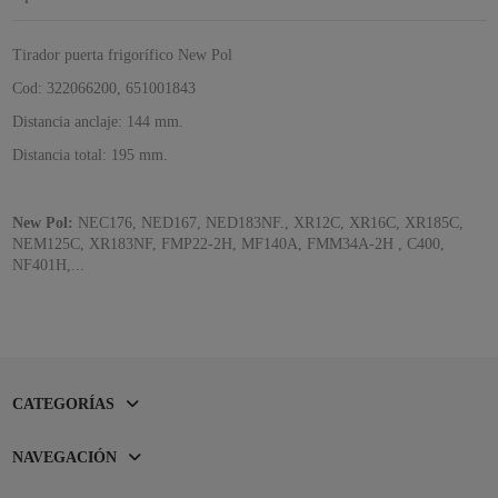
Tirador puerta frigorífico New Pol
Cod: 322066200, 651001843
Distancia anclaje: 144 mm.
Distancia total: 195 mm.
New Pol:
NEC176, NED167, NED183NF., XR12C, XR16C, XR185C,
NEM125C, XR183NF, FMP22-2H, MF140A, FMM34A-2H , C400,
NF401H,...
CATEGORÍAS
NAVEGACIÓN