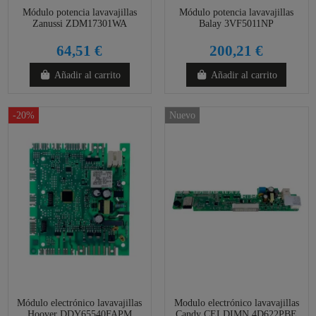
Módulo potencia lavavajillas
Módulo potencia lavavajillas
Zanussi ZDM17301WA
Balay 3VF5011NP
64,51 €
200,21 €
Añadir al carrito
Añadir al carrito
-20%
Nuevo
Módulo electrónico lavavajillas
Modulo electrónico lavavajillas
Hoover DDY65540FAPM
Candy CELDIMN 4D622PBE