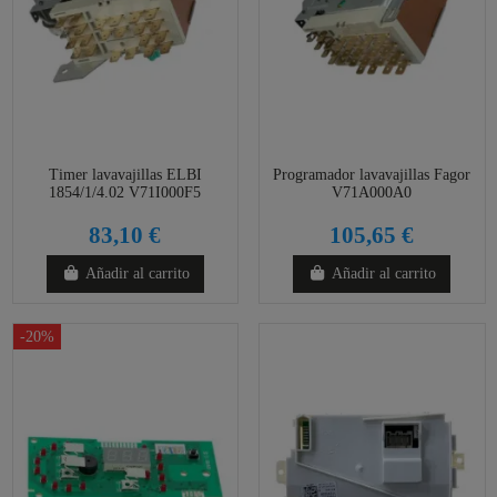
Timer lavavajillas ELBI
Programador lavavajillas Fagor
1854/1/4.02 V71I000F5
V71A000A0
83,10 €
105,65 €
Añadir al carrito
Añadir al carrito
-20%