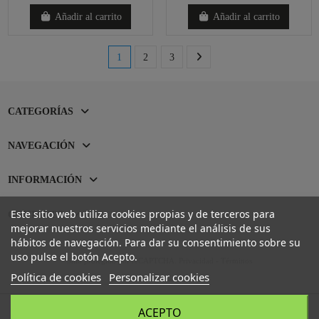
Añadir al carrito
Añadir al carrito
1
2
3
CATEGORÍAS
NAVEGACIÓN
INFORMACIÓN
Este sitio web utiliza cookies propias y de terceros para
CONTACTO
mejorar nuestros servicios mediante el análisis de sus
hábitos de navegación. Para dar su consentimiento sobre su
uso pulse el botón Acepto.
Sitio protegido por reCAPTCHA.
Privacidad
-
Términos
Política de cookies
Personalizar cookies
ACEPTO