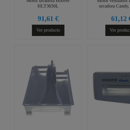
Motor lavadora Hoover
Motor ventilador 
HLT3650L
secadora Candy,
91,61 €
61,12 
Ver producto
Ver produc