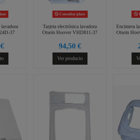
lazo
Consultar plazo
C
 lavadora
Tarjeta electrónica lavadora
Encimera la
24D-37
Otsein Hoover VHD811-37
Otsein Ho
 €
94,50 €
to
Ver producto
V