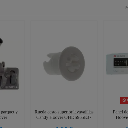
M
C
 parquet y
Rueda cesto superior lavavajillas
Panel d
over
Candy Hoover OHDS955E37
Hoove