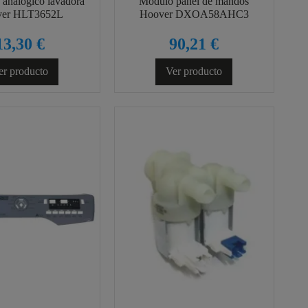
o analogico lavadora
Módulo panel de mandos
er HLT3652L
Hoover DXOA58AHC3
13,30 €
90,21 €
er producto
Ver producto