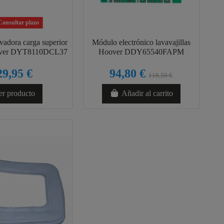
onsultar plazo
vadora carga superior
Módulo electrónico lavavajillas
over DYT8110DCL37
Hoover DDY65540FAPM
29,95 €
94,80 €
118,50 €
er producto
Añadir al carrito