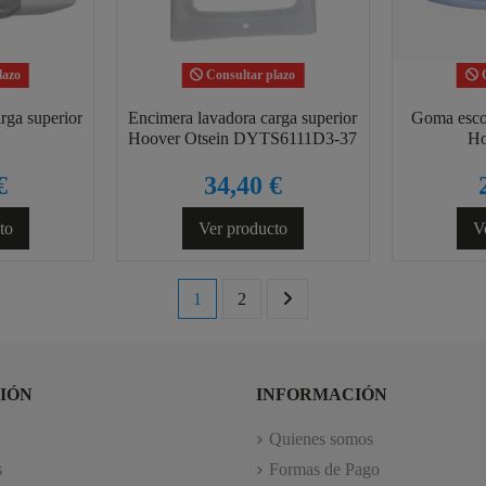
lazo
Consultar plazo
C
rga superior
Encimera lavadora carga superior
Goma escot
Hoover Otsein DYTS6111D3-37
Ho
€
34,40 €
to
Ver producto
V
1
2
IÓN
INFORMACIÓN
Quienes somos
s
Formas de Pago