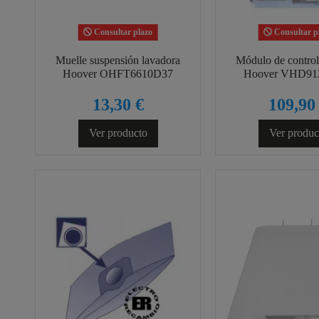
Consultar plazo
Consultar p
Muelle suspensión lavadora
Módulo de control
Hoover OHFT6610D37
Hoover VHD91
13,30 €
109,90
Ver producto
Ver produc