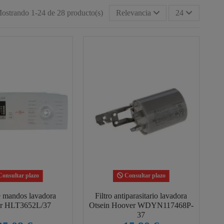
ostrando 1-24 de 28 producto(s)
Relevancia
24
onsultar plazo
Consultar plazo
e mandos lavadora
Filtro antiparasitario lavadora
r HLT3652L/37
Otsein Hoover WDYN117468P-
37