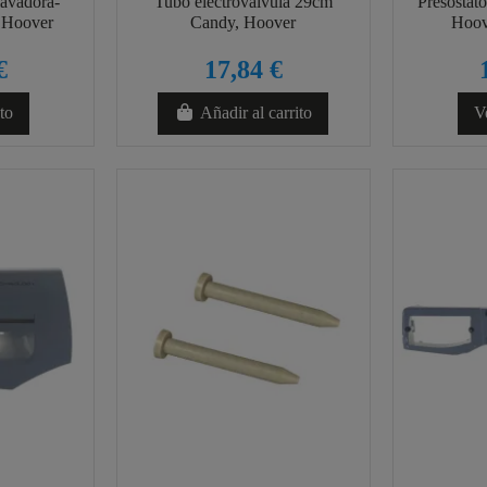
lavadora-
Tubo electrovalvula 29cm
Presostat
 Hoover
Candy, Hoover
Hoov
€
17,84 €
to
Añadir al carrito
V