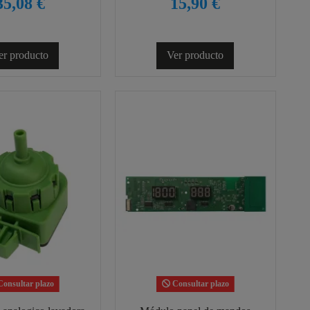
35,08 €
15,90 €
er producto
Ver producto
onsultar plazo
Consultar plazo