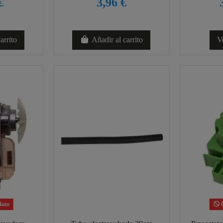
€
3,96 €
arrito
Añadir al carrito
V
lazo
C