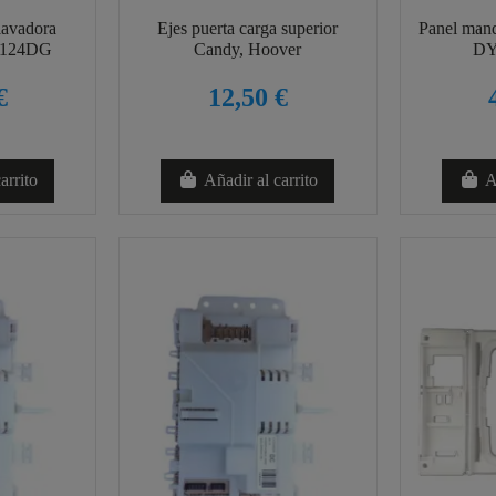
lavadora
Ejes puerta carga superior
Panel man
0124DG
Candy, Hoover
DY
€
12,50 €
arrito
Añadir al carrito
A