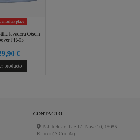
onsultar plazo
illa lavadora Otsein
over PR-03
29,90 €
er producto
CONTACTO
Pol. Industrial de Té, Nave 10, 15985
Rianxo (A Coruña)