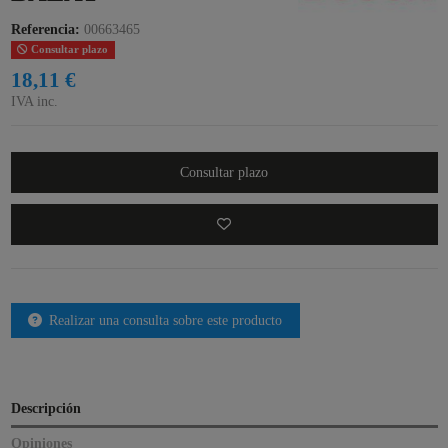
Referencia:
00663465
Consultar plazo
18,11 €
IVA inc.
Consultar plazo
Realizar una consulta sobre este producto
Descripción
Opiniones