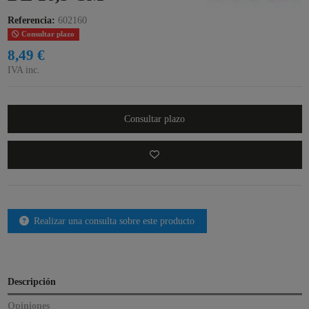
Referencia:
602160
Consultar plazo
8,49 €
IVA inc.
Consultar plazo
Realizar una consulta sobre este producto
Descripción
Opiniones