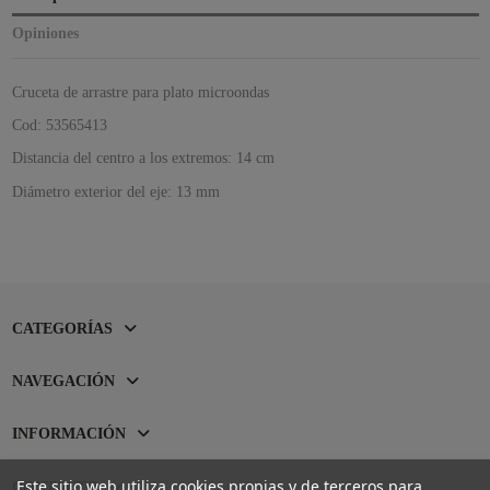
Opiniones
Cruceta de arrastre para plato microondas
Cod: 53565413
Distancia del centro a los extremos: 14 cm
Diámetro exterior del eje: 13 mm
CATEGORÍAS
NAVEGACIÓN
INFORMACIÓN
Este sitio web utiliza cookies propias y de terceros para
CONTACTO