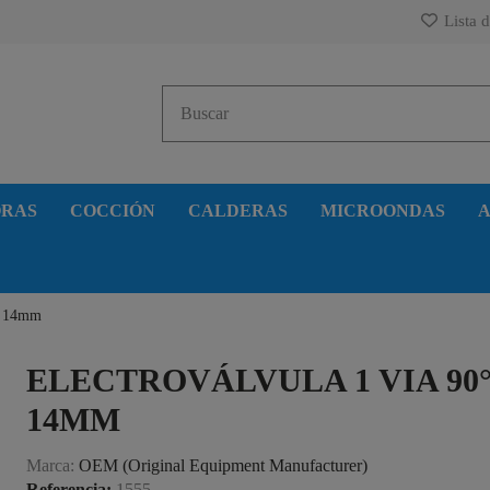
Lista d
ORAS
COCCIÓN
CALDERAS
MICROONDAS
A
da 14mm
ELECTROVÁLVULA 1 VIA 90°
14MM
Marca:
OEM (Original Equipment Manufacturer)
Referencia:
1555