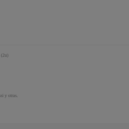
 (2u)
i y otras.