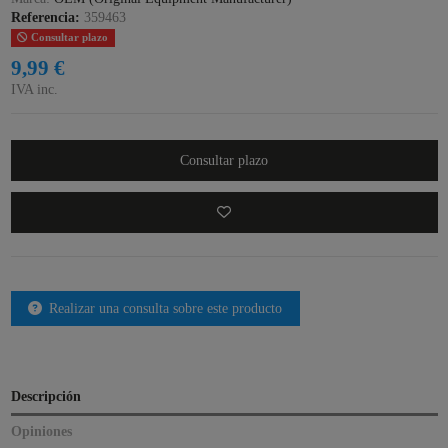
Referencia:
359463
Consultar plazo
9,99 €
IVA inc.
Consultar plazo
Realizar una consulta sobre este producto
Descripción
Opiniones