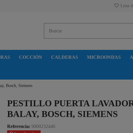
Lista d
ORAS
COCCIÓN
CALDERAS
MICROONDAS
A
lay, Bosch, Siemens
PESTILLO PUERTA LAVADO
BALAY, BOSCH, SIEMENS
Referencia:
9000232446