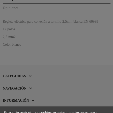
Opiniones
Regleta eléctrica para conexión a tornillo 2,5mm blanca EN 60998
12 polos
2,5 mm2
Color blanco
CATEGORÍAS
NAVEGACIÓN
INFORMACIÓN
Este sitio web utiliza cookies propias y de terceros para
CONTACTO