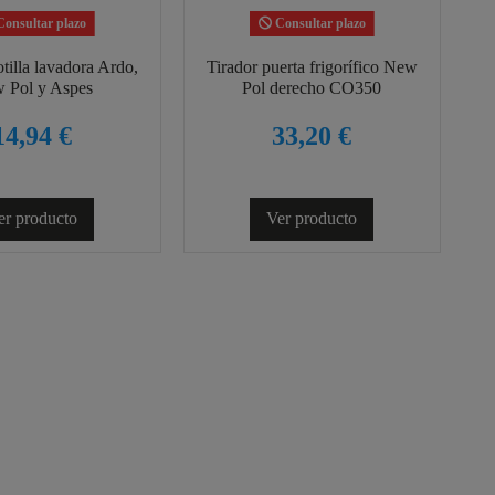
onsultar plazo
Consultar plazo
illa lavadora Ardo,
Tirador puerta frigorífico New
 Pol y Aspes
Pol derecho CO350
14,94 €
33,20 €
er producto
Ver producto