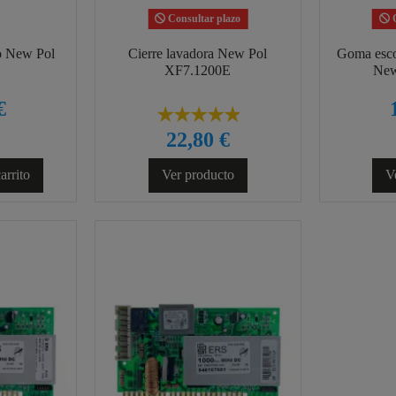
Consultar plazo
C
o New Pol
Cierre lavadora New Pol
Goma escot
XF7.1200E
New
€
22,80 €
arrito
Ver producto
V