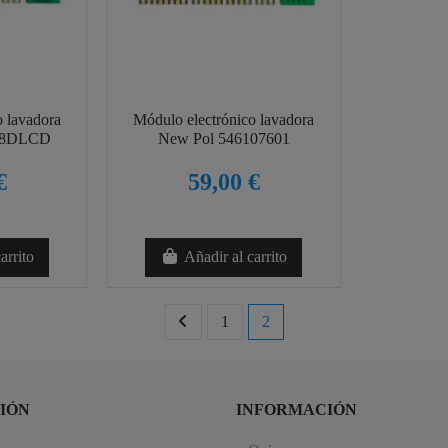
o lavadora
Módulo electrónico lavadora
28DLCD
New Pol 546107601
€
59,00 €
arrito
Añadir al carrito
1
2
IÓN
INFORMACIÓN