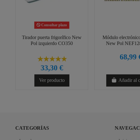
Consultar plazo
Tirador puerta frigorífico New
Módulo electrónic
Pol izquierdo CO350
New Pol NEF1
68,99 
33,30 €
Ver producto
Añadir al c
CATEGORÍAS
NAVEGAC