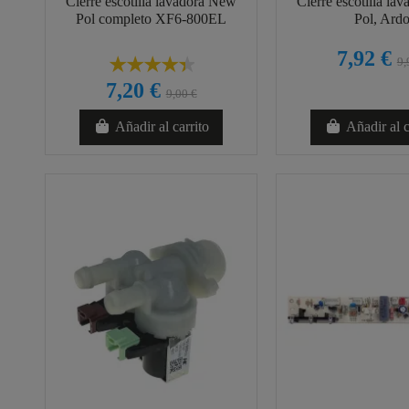
Cierre escotilla lavadora New
Cierre escotilla la
Pol completo XF6-800EL
Pol, Ard
7,92 €
9,
7,20 €
9,00 €
Añadir al carrito
Añadir al c