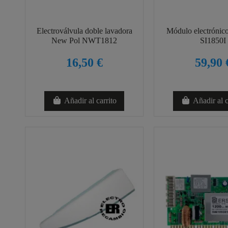
Electroválvula doble lavadora
Módulo electrónic
New Pol NWT1812
SI1850I
16,50 €
59,90 
Añadir al carrito
Añadir al c