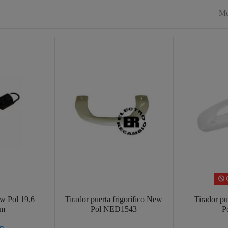
Mo
C
w Pol 19,6
Tirador puerta frigorífico New
Tirador pu
cm
Pol NED1543
P