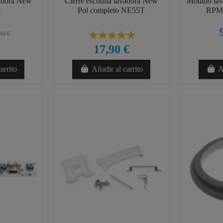
vadora New
Cierre escotilla lavadora New
Módulo la
o
Pol completo NE55T
RPM 
90 €
17,90 €
arrito
Añadir al carrito
A