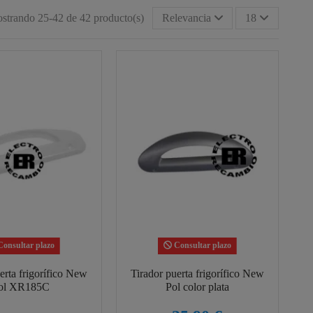
strando 25-42 de 42 producto(s)
Relevancia
18
onsultar plazo
Consultar plazo
erta frigorífico New
Tirador puerta frigorífico New
ol XR185C
Pol color plata