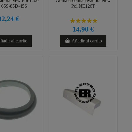
vadora New Pol 1200
Goma escotilla lavadora New
65S-85D-45S
Pol NE126T
92,24 €
14,90 €
ñadir al carrito
Añadir al carrito