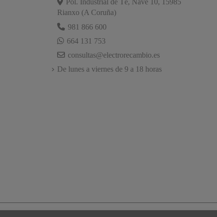
Pol. Industrial de Té, Nave 10, 15985
Rianxo (A Coruña)
981 866 600
664 131 753
consultas@electrorecambio.es
De lunes a viernes de 9 a 18 horas